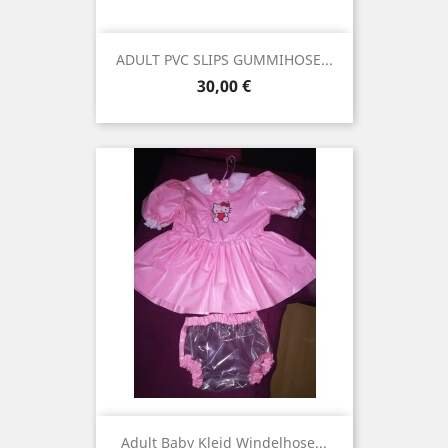
ADULT PVC SLIPS GUMMIHOSE...
Preis
30,00 €
Adult Baby Kleid Windelhose...