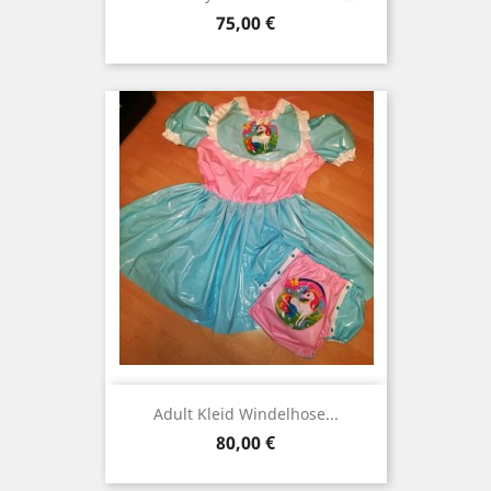
Preis
75,00 €
Adult Kleid Windelhose...
Preis
80,00 €